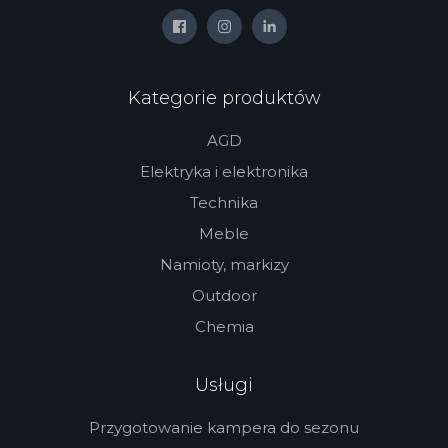
Jestem świadoma/y dobrowolności podania Danych Osobowych oraz
przysługującego mi prawa dostępu do treści danych osobowych i ich
Wyrażam zgodę na wykorzystanie moich danych zgodnie z
poprawiania lub usunięcia. Administratorem danych osobowych
polityką prywatności
podanych w niniejszym formularzu jest Auto-Mobil Sp. z o.o. z
siedzibą przy ul. Gdańska 17, 84-200 Wejherowo
Kategorie produktów
Wyślij
Wyślij wiadomość ›
AGD
Elektryka i elektronika
Technika
Meble
Namioty, markizy
Outdoor
Chemia
Usługi
Przygotowanie kampera do sezonu