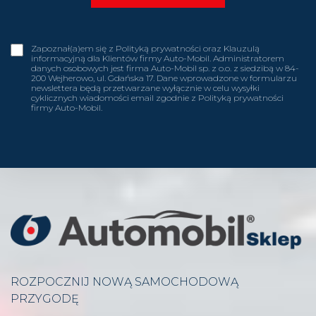
Zapoznał(a)em się z Polityką prywatności oraz Klauzulą
informacyjną dla Klientów firmy Auto-Mobil. Administratorem
danych osobowych jest firma Auto-Mobil sp. z o.o. z siedzibą w 84-
200 Wejherowo, ul. Gdańska 17. Dane wprowadzone w formularzu
newslettera będą przetwarzane wyłącznie w celu wysyłki
cyklicznych wiadomości email zgodnie z Polityką prywatności
firmy Auto-Mobil.
ROZPOCZNIJ NOWĄ SAMOCHODOWĄ
PRZYGODĘ