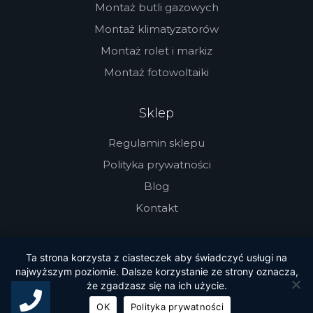
Montaż butli gazowych
Montaż klimatyzatorów
Montaż rolet i markiz
Montaż fotowoltaiki
Sklep
Regulamin sklepu
Polityka prywatności
Blog
Kontakt
Ta strona korzysta z ciasteczek aby świadczyć usługi na
Auto-mobil 2026. Wszystkie prawa
najwyższym poziomie. Dalsze korzystanie ze strony oznacza,
że zgadzasz się na ich użycie.
zastrzeżone. Administrowane przez Michał
Trójca
OK
Polityka prywatności