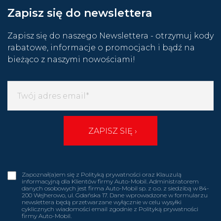
Zapisz się do newslettera
Zapisz się do naszego Newslettera - otrzymuj kody
rabatowe, informacje o promocjach i bądź na
bieżąco z naszymi nowościami!
Zapoznał(a)em się z Polityką prywatności oraz Klauzulą
informacyjną dla Klientów firmy Auto-Mobil. Administratorem
danych osobowych jest firma Auto-Mobil sp. z o.o. z siedzibą w 84-
200 Wejherowo, ul. Gdańska 17. Dane wprowadzone w formularzu
newslettera będą przetwarzane wyłącznie w celu wysyłki
cyklicznych wiadomości email zgodnie z Polityką prywatności
firmy Auto-Mobil.